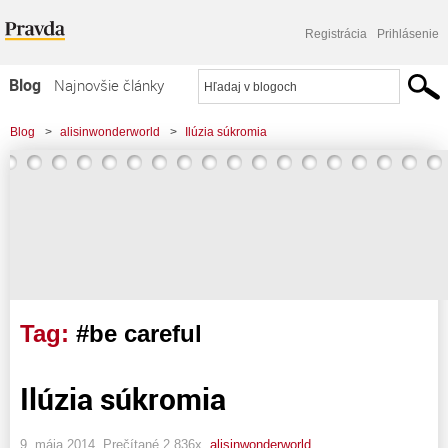
Registrácia
Prihlásenie
Blog
Najnovšie články
Najčítanejšie články
Blog
>
alisinwonderworld
>
Ilúzia súkromia
Najkomentovanejšie články
Zoznam blogov
Komerčné blogy
Tag:
#be careful
Ilúzia súkromia
9. mája 2014, Prečítané 2 836x,
alisinwonderworld