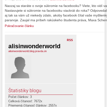
Naozaj sa staráte o svoje súkromie na facebooku? Viete, kto vidí 
Nastavujete si súkromie na facebooku viackrát do roka? Odpovedali
aj tak sa vám už niekedy zdalo, akoby facebook čítal vaše myšlien
paranoje. Zaujal ma príbeh rakúskeho študenta práva, Maxa Scher
Pokračovanie článku
RSS
alisinwonderworld
alisinwonderworld.blog.pravda.sk
Štatistiky blogu
Počet článkov: 3
Celková čítanosť: 7672x
Priemerná čítanosť článkov: 2557x