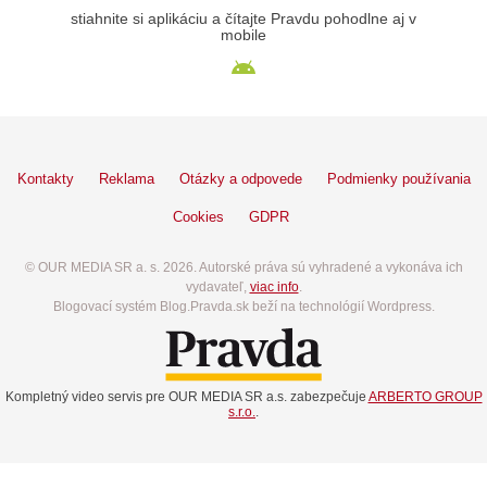
stiahnite si aplikáciu a čítajte Pravdu pohodlne aj v
mobile
Kontakty
Reklama
Otázky a odpovede
Podmienky používania
Cookies
GDPR
© OUR MEDIA SR a. s. 2026. Autorské práva sú vyhradené a vykonáva ich
vydavateľ,
viac info
.
Blogovací systém Blog.Pravda.sk beží na technológií Wordpress.
Kompletný video servis pre OUR MEDIA SR a.s. zabezpečuje
ARBERTO GROUP
s.r.o.
.