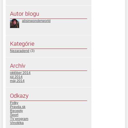
Autor blogu
alisinwonderworld
Kategórie
Nezaradené
(3)
Archív
október 2014
júl 2014
máj 2014
Odkazy
Fotky
Pravda.sk
Recepty
Šport
TV program
Vinotéka